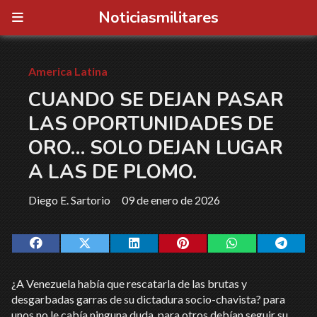
Noticiasmilitares
America Latina
CUANDO SE DEJAN PASAR
LAS OPORTUNIDADES DE
ORO… SOLO DEJAN LUGAR
A LAS DE PLOMO.
Diego E. Sartorio
09 de enero de 2026
¿A Venezuela había que rescatarla de las brutas y
desgarbadas garras de su dictadura socio-chavista? para
unos no le cabía ninguna duda, para otros debían seguir su