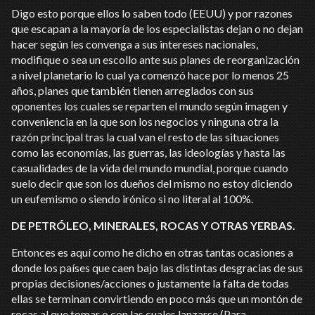
Digo esto porque ellos lo saben todo (EEUU) y por razones
que escapan a la mayoría de los especialistas dejan o no dejan
hacer según les convenga a sus intereses nacionales,
modifique o sea un escollo ante sus planes de reorganización
a nivel planetario lo cual ya comenzó hace por lo menos 25
años, planes que también tienen arreglados con sus
oponentes los cuales se reparten el mundo según imagen y
conveniencia en la que son los negocios y ninguna otra la
razón principal tras la cual van el resto de las situaciones
como las economías, las guerras, las ideologías y hasta las
casualidades de la vida del mundo mundial, porque cuando
suelo decir que son los dueños del mismo no estoy diciendo
un eufemismo o siendo irónico si no literal al 100%.
DE PETRÓLEO, MINERALES, ROCAS Y OTRAS YERBAS.
Entonces es aquí como he dicho en otras tantas ocasiones a
donde los países que caen bajo las distintas desgracias de sus
propias decisiones/acciones o justamente la falta de todas
ellas se terminan convirtiendo en poco más que un montón de
rocas al que tomar o con las cuales lanzarse (Para